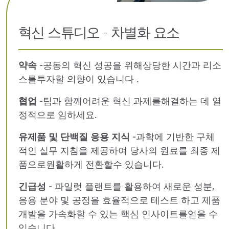
혁신 스튜디오 - 차별화 요소
약속
-
공동의 혁신 성공을 위해
상당한 시간과
리소
스를
투자할 의향이 있습니다
.
협업
-
팀과 함께
어려운
혁신 과제를
해결하는 데 열
정적으로
임하세요
.
유제품 및 단백질 응용 지식
-
과학에 기반한 구체
적인 실무 지침을
제공하여
당사의 원료를 최종 제
품으로
원활하게
전환할
수 있습니다.
긴급성
-
파일럿 플랜트를 활용하여 새로운
성분,
응용 분야 및 공정을 효율적으로 테스트
하고
제품
개발을 가속화할 수 있는 핵심 인사이트를
얻을
수
있습니다.