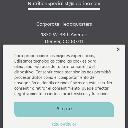
NutritionSpecialist@Leprino.com
Corporate Headquarters
1830 W. 38th Avenue
Denver, CO 80211
Para proporcionar las mejores experiencias,
utilizamos tecnologías como las cookies para
Conectarse en LinkedIn
almacenar y/o acceder a la información del
dispositivo. Consentir estas tecnologías nos permitirá
procesar datos como el comportamiento de
navegación o identificaciones únicas en este sitio. No
consentir o retirar el consentimiento, puede afectar
negativamente a ciertas características y funciones.
©2026 Leprino Nutrition
Privacy and Cookie Policies
•
Legal
•
Terms & Conditions of
Acepte
Sale
•
Leprino.com
•
AscentProtein.com
{título}
{título}