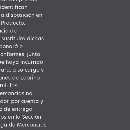
identifican
 a disposición en
 Producto.
ncia de
 sustituirá dichas
abonará o
onformes, junto
ue haya incurrido
ará, a su cargo y
iones de Leprino
uir las
Mercancías no
or, por cuenta y
o de entrega.
os en la Sección
rega de Mercancías