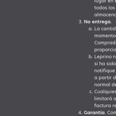
lugar en 
todos los
almacenam
No entrega
.
La cantid
momento d
Comprado
proporcio
Leprino n
si ha sid
notifique
a partir 
normal de
Cualquier
limitará 
factura r
Garantía
. Co