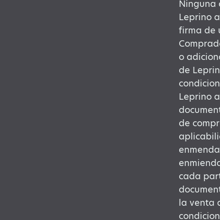
Ninguna a
Leprino a
firma de 
Comprador
o adicion
de Leprin
condicion
Leprino a
documento
de compra
aplicabil
enmendad
enmienda
cada part
documento
la venta 
condicion