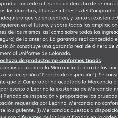
mprador concede a Leprino un derecho de retenció
os los derechos, títulos e intereses del Comprador
ondequiera que se encuentren, y tanto si existen a
quieren en el futuro, y sobre todas las ampliacion
es de los mismos, así como sobre todos los ingresos
eguro) de lo anterior. La garantía real concedida e
osición constituye una garantía real de dinero de 
mercial Uniforme de Colorado.
 rechazo de productos no conformes G
oods
.
dor inspeccionará la Mercancía dentro de los cinco
s a su recepción ("Periodo de inspección"). Se con
nte que el Comprador ha aceptado la Mercancía 
 por escrito a Leprino la existencia de Mercancía 
l Periodo de inspección y proporcione las pruebas 
ción requerida por Leprino. Mercancía no conform
e lo siguiente: (i) Mercancías puestas a disposici
ue son diferentes de las identificadas en la orde