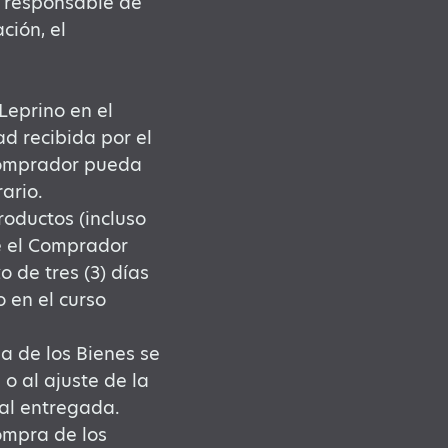
á responsable de
ción, el
Leprino en el
d recibida por el
Comprador pueda
ario.
roductos (incluso
e el Comprador
o de tres (3) días
o en el curso
a de los Bienes se
 o al ajuste de la
eal entregada.
ompra de los