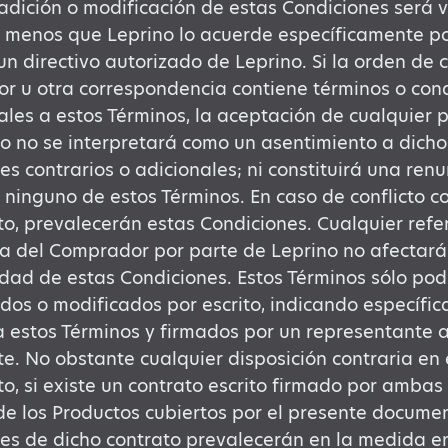
dición o modificación de estas Condiciones será 
 menos que Leprino lo acuerde específicamente por
un directivo autorizado de Leprino. Si la orden de
 u otra correspondencia contiene términos o cond
ales a estos Términos, la aceptación de cualquier 
o no se interpretará como un asentimiento a dicho
es contrarios o adicionales; ni constituirá una ren
 ninguno de estos Términos. En caso de conflicto c
, prevalecerán estas Condiciones. Cualquier refe
 del Comprador por parte de Leprino no afectará n
idad de estas Condiciones. Estos Términos sólo pod
os o modificados por escrito, indicando específi
 estos Términos y firmados por un representante 
e. No obstante cualquier disposición contraria en 
, si existe un contrato escrito firmado por ambas
de los Productos cubiertos por el presente documen
es de dicho contrato prevalecerán en la medida e