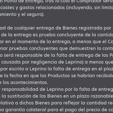
el Punto de Entrega, tras lo cual el Comprador ser
 costes y gastos relacionados (incluyendo, sin limita
iento y el seguro).
ad de cualquier entrega de Bienes registrada por 
e la entrega es prueba concluyente de la cantida
r en el momento de la entrega, a menos que el 
nar pruebas concluyentes que demuestren lo contr
o será responsable de la falta de entrega de los P
o causada por negligencia de Leprino) a menos qu
 por escrito a Leprino la falta de entrega en el plaz
de la fecha en que los Productos se habrían recibid
 los acontecimientos.
 responsabilidad de Leprino por la falta de entreg
a la sustitución de los Bienes en un plazo razonable
elativa a dichos Bienes para reflejar la cantidad r
mo garantía colateral para el pago del precio de c