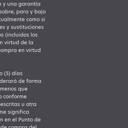
n y una garantía
 sobre, para y bajo
ctualmente como si
es y sustituciones
 (incluidos los
n virtud de la
compra en virtud
 (5) días
siderará de forma
a menos que
no conforme
escritas u otra
e significa
ón en el Punto de
n de compra del