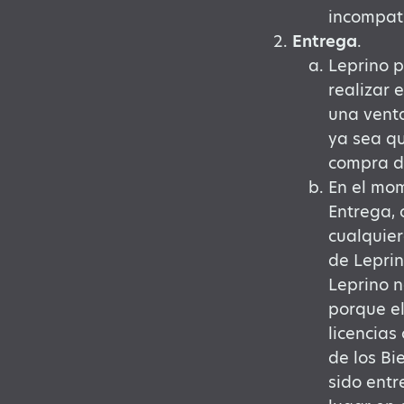
incompati
Entrega
.
Leprino p
realizar 
una vent
ya sea qu
compra d
En el mom
Entrega, 
cualquier
de Leprin
Leprino n
porque el
licencias
de los Bi
sido entr