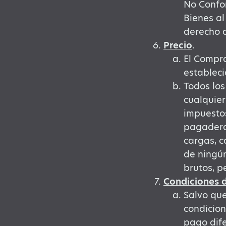
No Confor
Bienes al
derecho a
Precio
.
El Compra
estableci
Todos los
cualquier
impuesto
pagadera
cargas, c
de ningún
brutos, p
Condiciones 
Salvo qu
condicion
pago dif