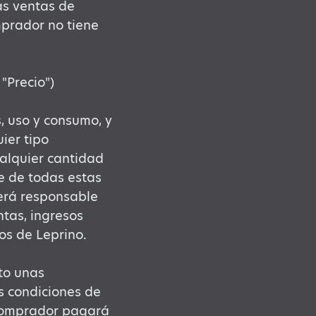
as ventas de
mprador no tiene
"Precio")
, uso y consumo, y
ier tipo
alquier cantidad
e de todas estas
será responsable
ntas, ingresos
os de Leprino.
to unas
s condiciones de
 Comprador pagará