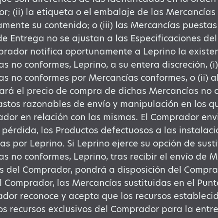
; (ii) la etiqueta o el embalaje de las Mercancías 
amente su contenido; o (iii) las Mercancías puestas
de Entrega no se ajustan a las Especificaciones del
prador notifica oportunamente a Leprino la existe
s no conformes, Leprino, a su entera discreción, (i)
s no conformes por Mercancías conformes, o (ii) 
rá el precio de compra de dichas Mercancías no c
astos razonables de envío y manipulación en los q
dor en relación con las mismas. El Comprador envi
 pérdida, los Productos defectuosos a las instalac
s por Leprino. Si Leprino ejerce su opción de sustit
s no conformes, Leprino, tras recibir el envío de 
 del Comprador, pondrá a disposición del Comprad
l Comprador, las Mercancías sustituidas en el Punt
dor reconoce y acepta que los recursos establecid
los recursos exclusivos del Comprador para la ent