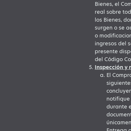
Bienes, el Co
real sobre tod
los Bienes, d
surgen o se ad
o modificacion
ingresos del s
presente disp
del Código Co
Inspección y
El Compra
siguiente
concluye
notifique
durante e
documenta
únicament
Entrega q