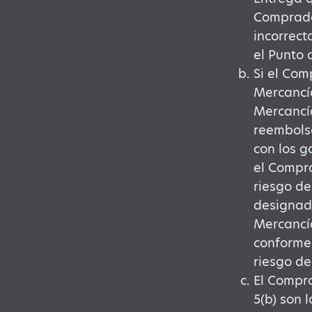
Comprador
incorrect
el Punto 
Si el Com
Mercancía
Mercancía
reembolsa
con los g
el Compra
riesgo de
designada
Mercancía
conformes
riesgo de
El Compra
5(b) son 