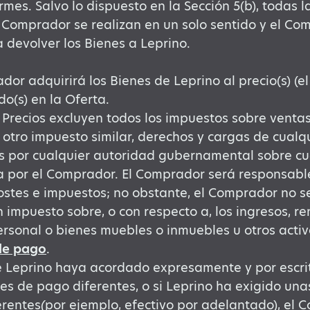
mes. Salvo lo dispuesto en la Sección 5(b), todas l
 Comprador se realizan en un solo sentido y el Co
 devolver los Bienes a Leprino.
dor adquirirá los Bienes de Leprino al precio(s) (el 
do(s) en la Oferta.
 Precios excluyen todos los impuestos sobre ventas
 otro impuesto similar, derechos y cargas de cualqu
s por cualquier autoridad gubernamental sobre cu
 por el Comprador. El Comprador será responsabl
ostes e impuestos; no obstante, el Comprador no 
 impuesto sobre, o con respecto a, los ingresos, re
ersonal o bienes muebles o inmuebles u otros activ
de pago
.
e Leprino haya acordado expresamente y por escri
es de pago diferentes, o si Leprino ha exigido una
erentes
(
por ejemplo, efectivo por adelantado), el