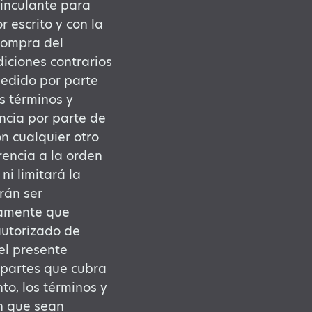
vinculante para
 escrito y con la
 compra del
iciones contrarios
pedido por parte
s términos y
uncia por parte de
on cualquier otro
rencia a la orden
i limitará la
rán ser
camente que
autorizado de
el presente
 partes que cubra
to, los términos y
n que sean