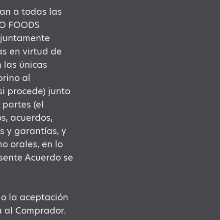
can a todas las
INO FOODS
juntamente
as en virtud de
 las únicas
rino al
i procede) junto
partes (el
s, acuerdos,
s y garantías, y
o orales, en lo
esente Acuerdo se
 o la aceptación
ta al Comprador.