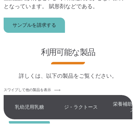
となっています。
賦形剤などである。
サンプルを請求する
利用可能な製品
詳しくは、以下の製品をご覧ください。
スワイプして他の製品を表示
栄養補助
乳幼児用乳糖
ジ - ラクトース
ス