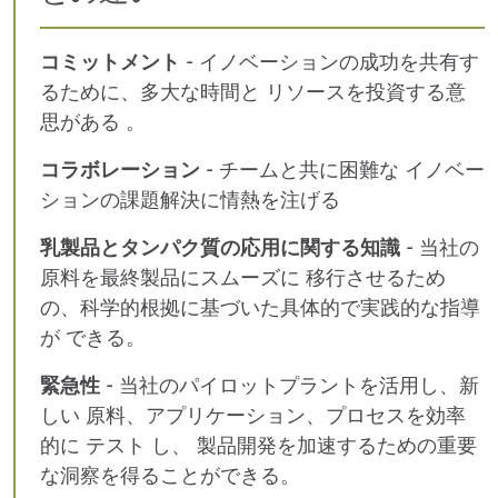
コミットメント
- イノベーションの成功を共有す
るために、
多大な時間と
リソースを
投資する意
思がある
。
コラボレーション
- チームと共に
困難な
イノベー
ションの
課題解決に情熱を注げる
乳製品とタンパク質の応用に関する知識
- 当社の
原料を最終製品に
スムーズに
移行さ
せるため
の、科学的根拠に基づいた具体的で実践的な指導
が
できる。
緊急性
- 当社のパイロットプラントを活用し、新
しい
原料、アプリケーション、プロセスを効率
的に
テスト
し、
製品開発を加速するための重要
な洞察を得ることができる
。